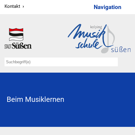
Kontakt
Navigation
Wir
Verwaltung
Lehrkräfte
Kooperationspartner
Förderer
Kontakt
Beim Musiklernen
Musiklernen
Elementarstufe 1
Elementarstufe 2