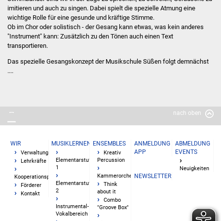
imitieren und auch zu singen. Dabei spielt die spezielle Atmung eine
wichtige Rolle für eine gesunde und kräftige Stimme.
Kooperationsunterricht
Ob im Chor oder solistisch - der Gesang kann etwas, was kein anderes
"Instrument" kann: Zusätzlich zu den Tönen auch einen Text
für Erwachsene
transportieren.
Das spezielle Gesangskonzept der Musikschule Süßen folgt demnächst
Schnupperstunden
....
Ensembles
Kreativ Percussion
nach oben
Kammerorchester
WIR
MUSIKLERNEN
ENSEMBLES
ANMELDUNG
ABMELDUNG
APP
EVENTS
Verwaltung
Kreativ
Think about it
Elementarstufe
Percussion
Lehrkräfte
1
Neuigkeiten
Kammerorchester
NEWSLETTER
Kooperationspartner
Combo "Groove Box"
Elementarstufe
Think
Förderer
2
about it
Kontakt
Combo
Gitarrenensemble
Instrumental-
"Groove Box"
Vokalbereich