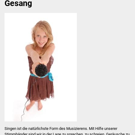
Gesang
Instrumental-
Vokalbereich
Holzblasinstrumente
Blechblasinstrumente
Streichinstrumente
Tasteninstrumente
Zupfinstrumente
Schlaginstrumente
Gesang
Singen ist die natürlichste Form des Musizierens. Mit Hilfe unserer
Ergänzungsfächer
Stimmbänder sind wir in der Lage zu sprechen, zu schreien, Geräusche zu