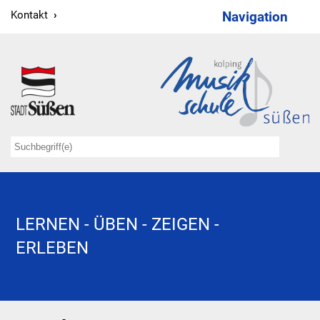
Kontakt
Navigation
Wir
Verwaltung
Lehrkräfte
Kooperationspartner
Förderer
Kontakt
LERNEN - ÜBEN - ZEIGEN -
ERLEBEN
Musiklernen
Elementarstufe 1
Elementarstufe 2