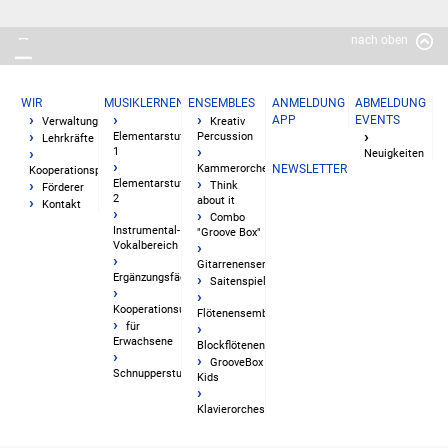
nach oben
WIR
MUSIKLERNEN
ENSEMBLES
ANMELDUNG
ABMELDUNG
APP
EVENTS
Verwaltung
Kreativ
Elementarstufe
Percussion
Lehrkräfte
1
Neuigkeiten
Kammerorchester
NEWSLETTER
Kooperationspartner
Elementarstufe
Think
Förderer
2
about it
Kontakt
Combo
Instrumental-
"Groove Box"
Vokalbereich
Gitarrenensemble
Ergänzungsfächer
Saitenspiel
Kooperationsunterricht
Flötenensemble
für
Erwachsene
Blockflötenensemble
GrooveBox
Schnupperstunden
Kids
Klavierorchester