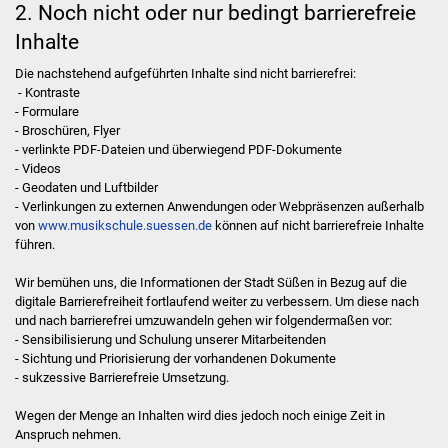
2. Noch nicht oder nur bedingt barrierefreie
Inhalte
Kooperationsunterricht
Die nachstehend aufgeführten Inhalte sind nicht barrierefrei:
für Erwachsene
- Kontraste
- Formulare
- Broschüren, Flyer
Schnupperstunden
- verlinkte PDF-Dateien und überwiegend PDF‐Dokumente
- Videos
Ensembles
- Geodaten und Luftbilder
- Verlinkungen zu externen Anwendungen oder Webpräsenzen außerhalb
von
www.musikschule.suessen.de
können auf nicht barrierefreie Inhalte
Kreativ Percussion
führen.
Kammerorchester
Wir bemühen uns, die Informationen der Stadt Süßen in Bezug auf die
digitale Barrierefreiheit fortlaufend weiter zu verbessern. Um diese nach
und nach barrierefrei umzuwandeln gehen wir folgendermaßen vor:
Think about it
- Sensibilisierung und Schulung unserer Mitarbeitenden
- Sichtung und Priorisierung der vorhandenen Dokumente
Combo "Groove Box"
- sukzessive Barrierefreie Umsetzung.
Gitarrenensemble
Wegen der Menge an Inhalten wird dies jedoch noch einige Zeit in
Anspruch nehmen.