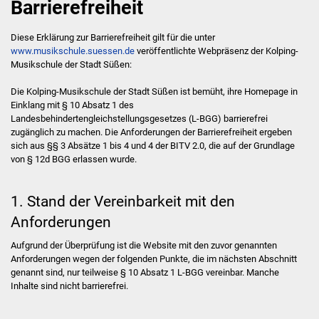
Barrierefreiheit
Instrumental-
Diese Erklärung zur Barrierefreiheit gilt für die unter
Vokalbereich
www.musikschule.suessen.de
veröffentlichte Webpräsenz der Kolping-
Musikschule der Stadt Süßen:
Holzblasinstrumente
Die Kolping-Musikschule der Stadt Süßen ist bemüht, ihre Homepage in
Einklang mit § 10 Absatz 1 des
Blechblasinstrumente
Landesbehindertengleichstellungsgesetzes (L-BGG) barrierefrei
zugänglich zu machen. Die Anforderungen der Barrierefreiheit ergeben
sich aus §§ 3 Absätze 1 bis 4 und 4 der BITV 2.0, die auf der Grundlage
Streichinstrumente
von § 12d BGG erlassen wurde.
Tasteninstrumente
1. Stand der Vereinbarkeit mit den
Zupfinstrumente
Anforderungen
Aufgrund der Überprüfung ist die Website mit den zuvor genannten
Schlaginstrumente
Anforderungen wegen der folgenden Punkte, die im nächsten Abschnitt
genannt sind, nur teilweise § 10 Absatz 1 L-BGG vereinbar. Manche
Gesang
Inhalte sind nicht barrierefrei.
Ergänzungsfächer