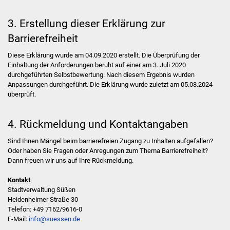
Saitenspiel
3. Erstellung dieser Erklärung zur
Flötenensemble
Barrierefreiheit
Diese Erklärung wurde am 04.09.2020 erstellt. Die Überprüfung der
Blockflötenensemble
Einhaltung der Anforderungen beruht auf einer am 3. Juli 2020
durchgeführten Selbstbewertung. Nach diesem Ergebnis wurden
GrooveBox Kids
Anpassungen durchgeführt. Die Erklärung wurde zuletzt am 05.08.2024
überprüft.
Klavierorchester
4. Rückmeldung und Kontaktangaben
Anmeldung
Sind Ihnen Mängel beim barrierefreien Zugang zu Inhalten aufgefallen?
Oder haben Sie Fragen oder Anregungen zum Thema Barrierefreiheit?
Abmeldung
Dann freuen wir uns auf Ihre Rückmeldung.
App
Kontakt
Stadtverwaltung Süßen
Events
Heidenheimer Straße 30
Telefon: +49 7162/9616-0
E-Mail:
info@suessen.de
Neuigkeiten