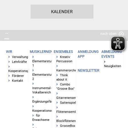
KALENDER
nach oben
WIR
MUSIKLERNEN
ENSEMBLES
ANMELDUNG
ABMELDUNG
APP
EVENTS
Verwaltung
Kreativ
Elementarstufe
Percussion
Lehrkräfte
1
Neuigkeiten
Kammerorchester
NEWSLETTER
Kooperationspartner
Elementarstufe
Think
Förderer
2
about it
Kontakt
Combo
Instrumental-
"Groove Box"
Vokalbereich
Gitarrenensemble
Ergänzungsfächer
Saitenspiel
Kooperationsunterricht
Flötenensemble
für
Erwachsene
Blockflötenensemble
GrooveBox