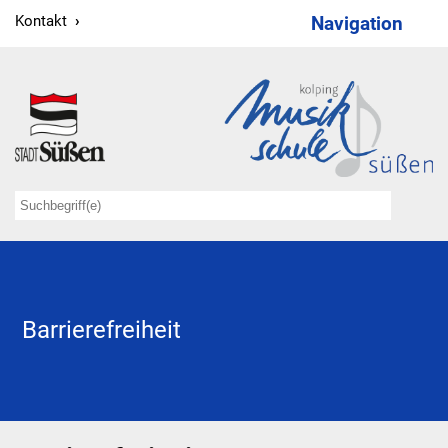
Kontakt
Navigation
Wir
Verwaltung
Lehrkräfte
Kooperationspartner
Förderer
Kontakt
Barrierefreiheit
Musiklernen
Elementarstufe 1
Elementarstufe 2